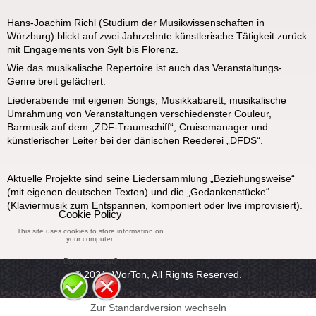
Hans-Joachim Richl (Studium der Musikwissenschaften in
Würzburg) blickt auf zwei Jahrzehnte künstlerische Tätigkeit zurück
mit Engagements von Sylt bis Florenz.
Wie das musikalische Repertoire ist auch das Veranstaltungs-
Genre breit gefächert.
Liederabende mit eigenen Songs, Musikkabarett, musikalische
Umrahmung von Veranstaltungen verschiedenster Couleur,
Barmusik auf dem „ZDF-Traumschiff“, Cruisemanager und
künstlerischer Leiter bei der dänischen Reederei „DFDS“.
Aktuelle Projekte sind seine Liedersammlung „Beziehungsweise“
(mit eigenen deutschen Texten) und die „Gedankenstücke“
(Klaviermusik zum Entspannen, komponiert oder live improvisiert).
Cookie Policy
This site uses cookies to store information on
your computer.
Do you accept?
© 2021, WorTon, All Rights Reserved.
Zur Standardversion wechseln